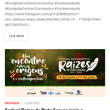
#EunápolisContraOCoronavírus #Vacineunápolis
#EunápolisContraOCoronavírus #Vacineunápolis
https://www.instagram.com/p/CQEBkBQsmrz/?
utm_medium=share_sheet [VACINA COVID-19 – 1ª DOSE PARA
MOTORISTAS E…
LEIA MAIS
12/06/2021
DESTAQUE