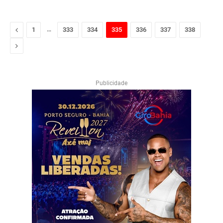
Previous
…
1
333
334
335
336
337
338
Next
Publicidade