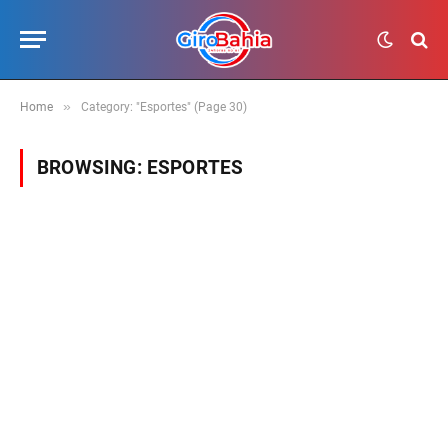
»
Home
Category: "Esportes" (Page 30)
BROWSING:
ESPORTES