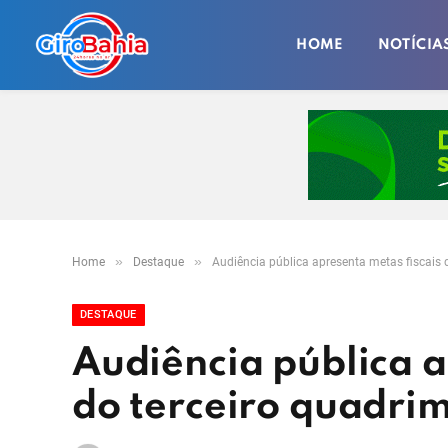
HOME
NOTÍCIA
»
»
Home
Destaque
Audiência pública apresenta metas fiscais 
DESTAQUE
Audiência pública a
do terceiro quadri