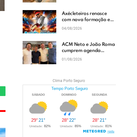
cascalhamento em Vera
Cruz
Axécleteiros renasce
com nova formação e
promete agitar os
04/08/2026
eventos do Extremo Sul
da Bahia
ACM Neto e João Roma
cumprem agenda
política em Teixeira de
01/08/2026
Freitas e reforçam
projeto para o Extremo
Sul da Bahia
Clima Porto Seguro
hatsApp