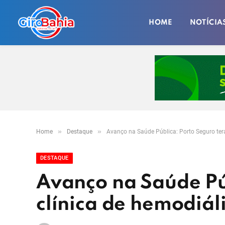
HOME
NOTÍCIA
»
»
Home
Destaque
Avanço na Saúde Pública: Porto Seguro terá
DESTAQUE
Avanço na Saúde Pú
clínica de hemodiál