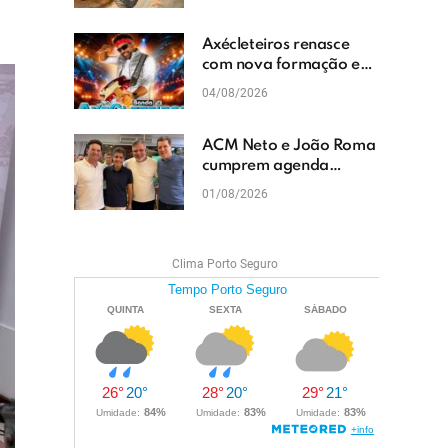
cascalhamento em Vera
Cruz
Axécleteiros renasce
com nova formação e
promete agitar os
04/08/2026
eventos do Extremo Sul
da Bahia
ACM Neto e João Roma
cumprem agenda
política em Teixeira de
01/08/2026
Freitas e reforçam
projeto para o Extremo
Sul da Bahia
Clima Porto Seguro