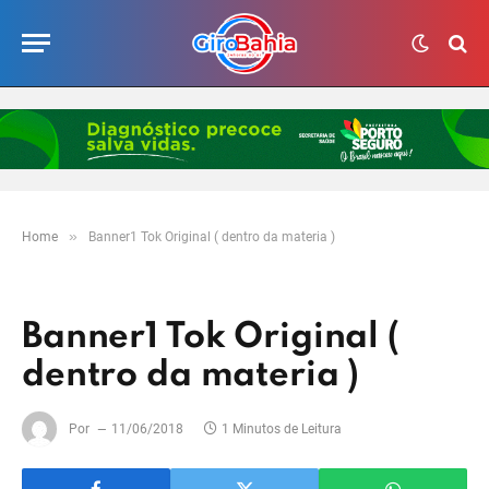
»
Home
Banner1 Tok Original ( dentro da materia )
Banner1 Tok Original (
dentro da materia )
Por
11/06/2018
1 Minutos de Leitura