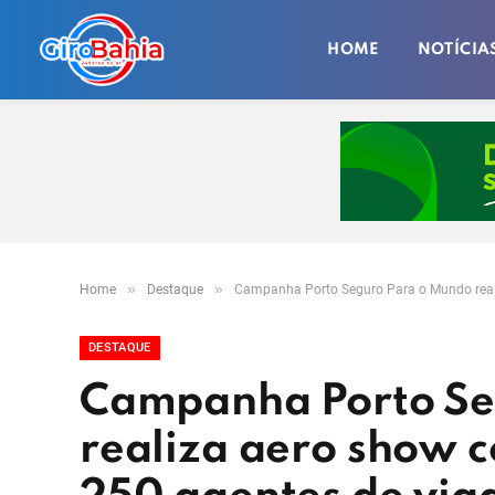
HOME
NOTÍCIA
»
»
Home
Destaque
Campanha Porto Seguro Para o Mundo reali
DESTAQUE
Campanha Porto Se
realiza aero show 