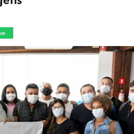
gens
App