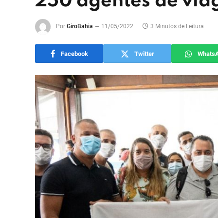
250 agentes de via
Por
GiroBahia
11/05/2022
3 Minutos de Leitura
Facebook
Twitter
Whats