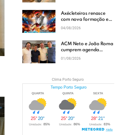
cascalhamento em Vera
Cruz
Axécleteiros renasce
com nova formação e
promete agitar os
04/08/2026
eventos do Extremo Sul
da Bahia
ACM Neto e João Roma
cumprem agenda
política em Teixeira de
01/08/2026
Freitas e reforçam
projeto para o Extremo
Sul da Bahia
Clima Porto Seguro