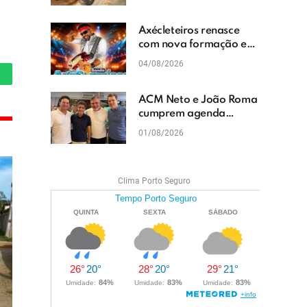
cascalhamento em Vera
Cruz
Axécleteiros renasce
com nova formação e
promete agitar os
04/08/2026
eventos do Extremo Sul
hatsApp
da Bahia
ACM Neto e João Roma
cumprem agenda
política em Teixeira de
01/08/2026
Freitas e reforçam
projeto para o Extremo
Sul da Bahia
Clima Porto Seguro