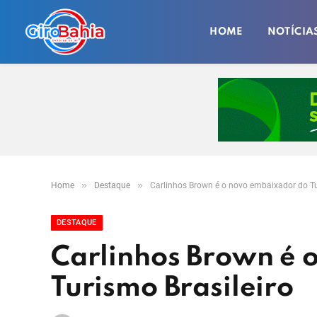
HOME
NOTÍCIA
»
»
Home
Destaque
Carlinhos Brown é o novo embaixador do Tu
DESTAQUE
Carlinhos Brown é 
Turismo Brasileiro