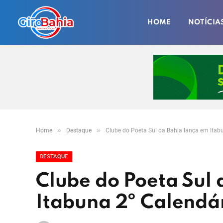
HOME
NOTÍCIA
»
»
Home
Destaque
Clube do Poeta Sul da Bahia lança em Itab
DESTAQUE
Clube do Poeta Sul 
Itabuna 2º Calendár