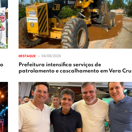
04/08/2026
DESTAQUE
xo
Prefeitura intensifica serviços de
patrolamento e cascalhamento em Vera Cru