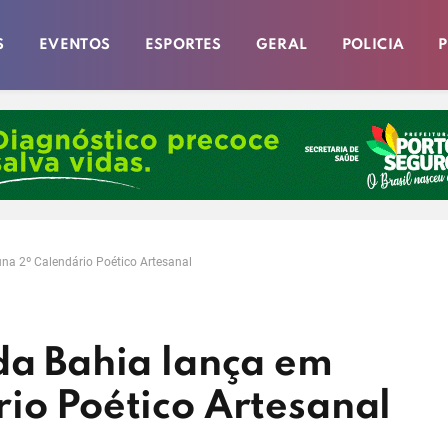
S
EVENTOS
ESPORTES
GERAL
POLICIA
P
una 2º Calendário Poético Artesanal
da Bahia lança em
io Poético Artesanal