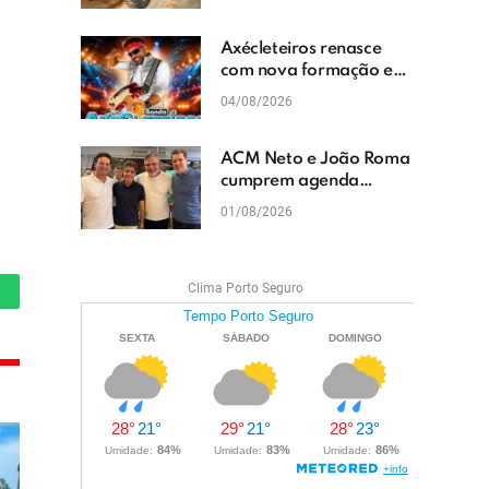
cascalhamento em Vera
Cruz
Axécleteiros renasce
com nova formação e
promete agitar os
04/08/2026
eventos do Extremo Sul
da Bahia
ACM Neto e João Roma
cumprem agenda
política em Teixeira de
01/08/2026
Freitas e reforçam
projeto para o Extremo
Sul da Bahia
Clima Porto Seguro
hatsApp