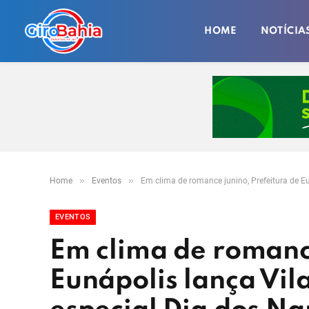
HOME
NOTÍCIA
»
»
Home
Eventos
Em clima de romance junino, Prefeitura de E
EVENTOS
Em clima de romance
Eunápolis lança Vil