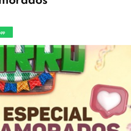
amorados
App