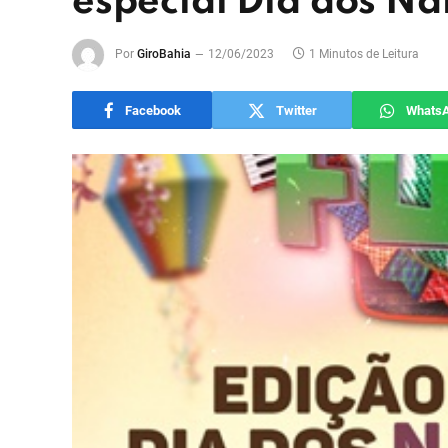
especial Dia dos N
Por
GiroBahia
12/06/2023
1 Minutos de Leitura
Facebook
Twitter
Whats