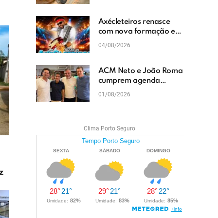
cascalhamento em Vera
Cruz
Axécleteiros renasce
com nova formação e
promete agitar os
04/08/2026
eventos do Extremo Sul
da Bahia
ACM Neto e João Roma
cumprem agenda
política em Teixeira de
01/08/2026
Freitas e reforçam
projeto para o Extremo
Sul da Bahia
Clima Porto Seguro
z