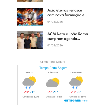
cascalhamento em Vera
Cruz
Axécleteiros renasce
com nova formação e
promete agitar os
04/08/2026
eventos do Extremo Sul
da Bahia
ACM Neto e João Roma
cumprem agenda
política em Teixeira de
01/08/2026
Freitas e reforçam
projeto para o Extremo
Sul da Bahia
Clima Porto Seguro