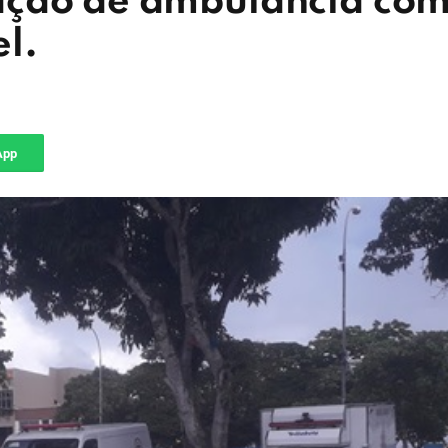
ação de ambulância co
l.
App