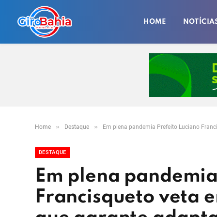
HOME
NOTÍCIA
»
»
Home
Destaque
Em plena pandemia Prefeito Luciano Franc
DESTAQUE
Em plena pandemia 
Francisqueto veta 