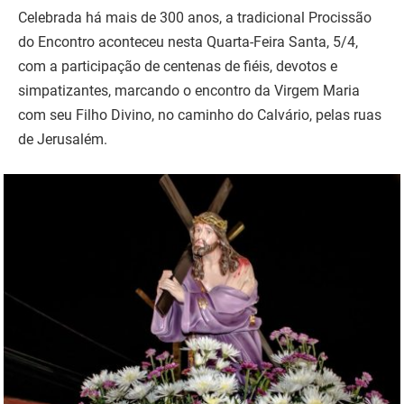
Celebrada há mais de 300 anos, a tradicional Procissão
do Encontro aconteceu nesta Quarta-Feira Santa, 5/4,
com a participação de centenas de fiéis, devotos e
simpatizantes, marcando o encontro da Virgem Maria
com seu Filho Divino, no caminho do Calvário, pelas ruas
de Jerusalém.