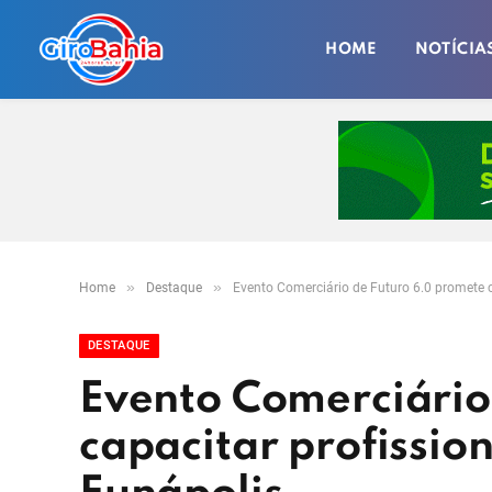
HOME
NOTÍCIA
»
»
Home
Destaque
Evento Comerciário de Futuro 6.0 promete 
DESTAQUE
Evento Comerciário
capacitar profissio