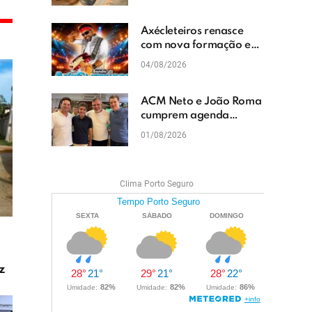
cascalhamento em Vera
Cruz
Axécleteiros renasce
com nova formação e
promete agitar os
04/08/2026
eventos do Extremo Sul
da Bahia
ACM Neto e João Roma
cumprem agenda
política em Teixeira de
01/08/2026
Freitas e reforçam
projeto para o Extremo
Sul da Bahia
Clima Porto Seguro
z