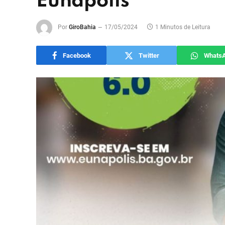
Eunápolis
Por
GiroBahia
17/05/2024
1 Minutos de Leitura
Facebook
Twitter
Whats