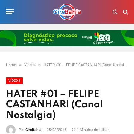
»
»
Home
Vídeos
HATER #01 – FELIPE CASTANHARI (Canal Nostalgia)
VÍDEOS
HATER #01 – FELIPE
CASTANHARI (Canal
Nostalgia)
Por
GiroBahia
05/03/2016
1 Minutos de Leitura