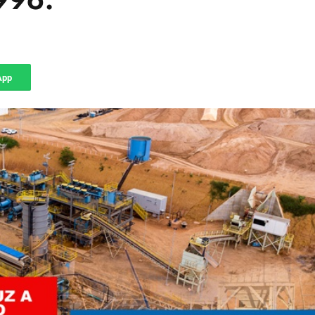
996.
App