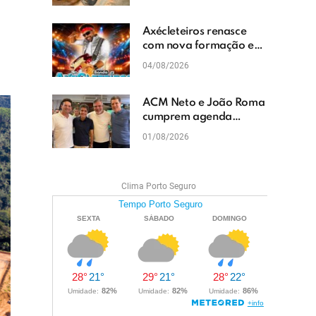
cascalhamento em Vera
Cruz
Axécleteiros renasce
com nova formação e
promete agitar os
04/08/2026
eventos do Extremo Sul
da Bahia
ACM Neto e João Roma
cumprem agenda
política em Teixeira de
01/08/2026
Freitas e reforçam
projeto para o Extremo
Sul da Bahia
Clima Porto Seguro