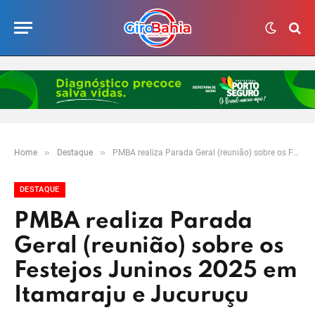
»
»
Home
Destaque
PMBA realiza Parada Geral (reunião) sobre os Festejos Juninos 2025 em Itamaraju e Jucuruçu
DESTAQUE
PMBA realiza Parada
Geral (reunião) sobre os
Festejos Juninos 2025 em
Itamaraju e Jucuruçu