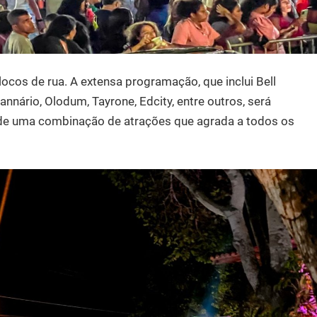
blocos de rua. A extensa programação, que inclui Bell
nnário, Olodum, Tayrone, Edcity, entre outros, será
de de uma combinação de atrações que agrada a todos os