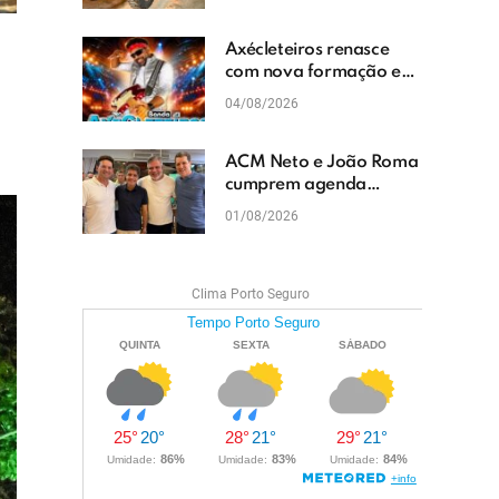
cascalhamento em Vera
Cruz
Axécleteiros renasce
com nova formação e
promete agitar os
04/08/2026
eventos do Extremo Sul
da Bahia
ACM Neto e João Roma
cumprem agenda
política em Teixeira de
01/08/2026
Freitas e reforçam
projeto para o Extremo
Sul da Bahia
Clima Porto Seguro