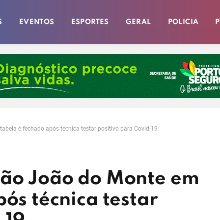
S
EVENTOS
ESPORTES
GERAL
POLICIA
P
abela é fechado após técnica testar positivo para Covid-19
São João do Monte em
pós técnica testar