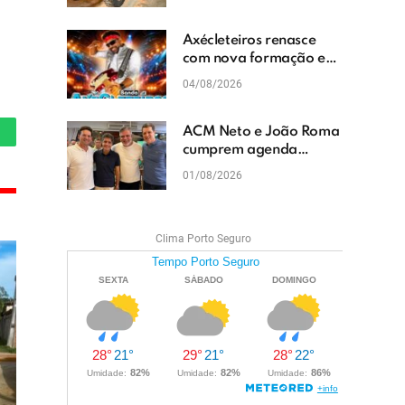
cascalhamento em Vera
Cruz
Axécleteiros renasce
com nova formação e
promete agitar os
04/08/2026
eventos do Extremo Sul
da Bahia
ACM Neto e João Roma
hatsApp
cumprem agenda
política em Teixeira de
01/08/2026
Freitas e reforçam
projeto para o Extremo
Sul da Bahia
Clima Porto Seguro