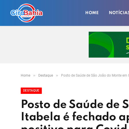
HOME
NOTÍCIA
»
»
Home
Destaque
Posto de Saúde de São João do Monte em It
DESTAQUE
Posto de Saúde de 
Itabela é fechado a