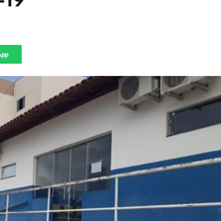
-19
App