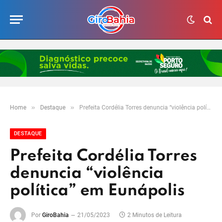
»
»
Home
Destaque
Prefeita Cordélia Torres denuncia “violência política” em Eunápolis
DESTAQUE
Prefeita Cordélia Torres
denuncia “violência
política” em Eunápolis
Por
GiroBahia
21/05/2023
2 Minutos de Leitura