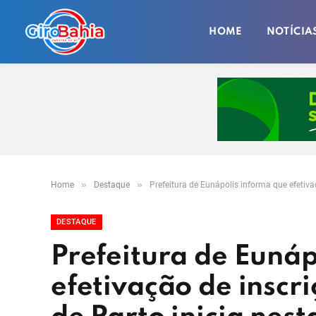
HOME
NOTÍCIA
»
»
Home
Destaque
Prefeitura de Eunápolis informa que efetivaç
DESTAQUE
Prefeitura de Eunáp
efetivação de inscr