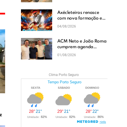
cascalhamento em Vera
Cruz
Axécleteiros renasce
com nova formação e
promete agitar os
04/08/2026
eventos do Extremo Sul
da Bahia
ACM Neto e João Roma
cumprem agenda
política em Teixeira de
01/08/2026
Freitas e reforçam
projeto para o Extremo
Sul da Bahia
Clima Porto Seguro
z