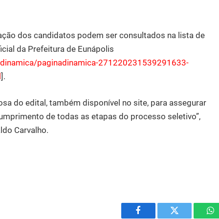
pação dos candidatos podem ser consultados na lista de
icial da Prefeitura de Eunápolis
adinamica/
paginadinamica-
271220231539291633-
l
].
sa do edital, também disponível no site, para assegurar
umprimento de todas as etapas do processo seletivo”,
aldo Carvalho.
Facebook
Twitter
W