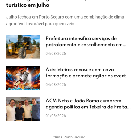
turístico em julho
Julho fechou em Porto Seguro com uma combinação de clima
agradável favorável para quem veio…
Prefeitura intensifica serviços de
patrolamento e cascalhamento em
Vera Cruz
04/08/2026
Axécleteiros renasce com nova
formação e promete agitar os eventos
do Extremo Sul da Bahia
04/08/2026
ACM Neto e João Roma cumprem
agenda política em Teixeira de Freitas
e reforçam projeto para o Extremo Sul
01/08/2026
da Bahia
Clima Porto Seguro