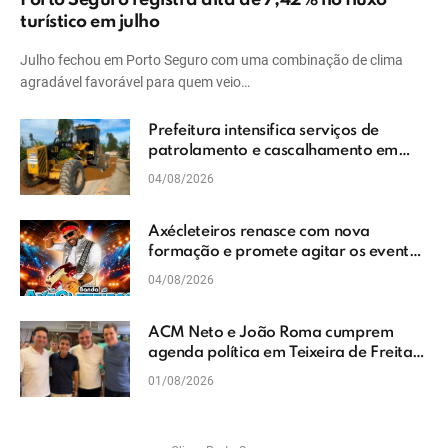
Porto Seguro registra alta de 7,42% no fluxo
turístico em julho
Julho fechou em Porto Seguro com uma combinação de clima
agradável favorável para quem veio…
Prefeitura intensifica serviços de
patrolamento e cascalhamento em
Vera Cruz
04/08/2026
Axécleteiros renasce com nova
formação e promete agitar os eventos
do Extremo Sul da Bahia
04/08/2026
ACM Neto e João Roma cumprem
agenda política em Teixeira de Freitas
e reforçam projeto para o Extremo Sul
01/08/2026
da Bahia