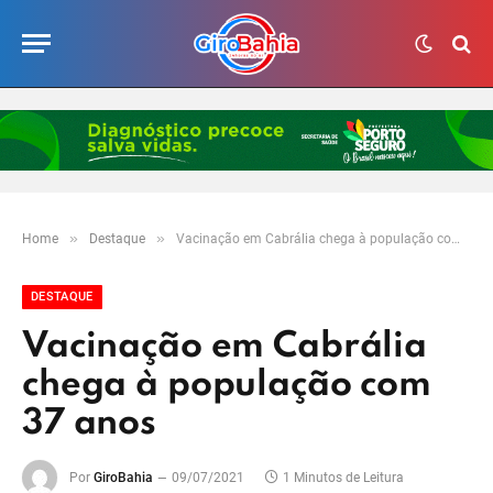
»
»
Home
Destaque
Vacinação em Cabrália chega à população com 37 anos
DESTAQUE
Vacinação em Cabrália
chega à população com
37 anos
Por
GiroBahia
09/07/2021
1 Minutos de Leitura