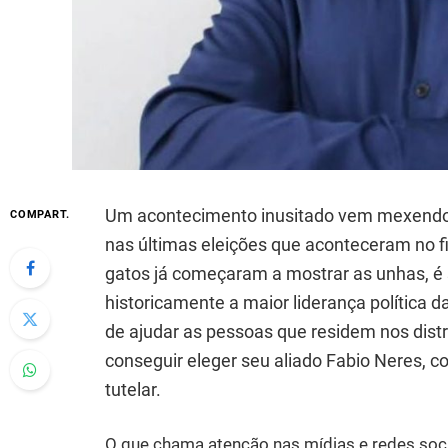
Um acontecimento inusitado vem mexendo c
COMPART.
nas últimas eleições que aconteceram no f
gatos já começaram a mostrar as unhas, é 
historicamente a maior liderança política d
de ajudar as pessoas que residem nos distr
conseguir eleger seu aliado Fabio Neres, 
tutelar.
O que chama atenção nas mídias e redes soci