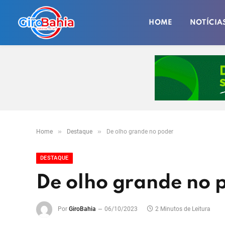
HOME
NOTÍCIA
»
»
Home
Destaque
De olho grande no poder
DESTAQUE
De olho grande no 
Por
GiroBahia
06/10/2023
2 Minutos de Leitura