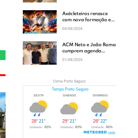
cascalhamento em Vera
Cruz
Axécleteiros renasce
com nova formação e
promete agitar os
04/08/2026
eventos do Extremo Sul
da Bahia
ACM Neto e João Roma
cumprem agenda
política em Teixeira de
hatsApp
01/08/2026
Freitas e reforçam
projeto para o Extremo
Sul da Bahia
Clima Porto Seguro