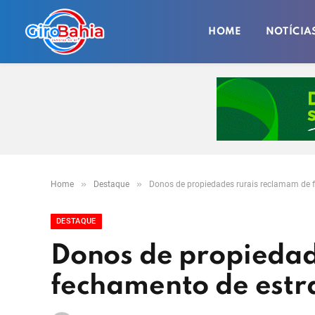
HOME
NOTÍCIA
»
»
Home
Destaque
Donos de propiedades rurais reclamam de f
DESTAQUE
Donos de propiedad
fechamento de estra