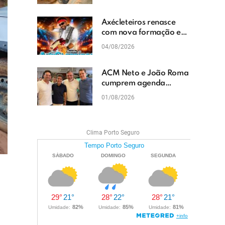
cascalhamento em Vera
Cruz
Axécleteiros renasce
com nova formação e
promete agitar os
04/08/2026
eventos do Extremo Sul
da Bahia
ACM Neto e João Roma
cumprem agenda
política em Teixeira de
01/08/2026
Freitas e reforçam
projeto para o Extremo
Sul da Bahia
Clima Porto Seguro