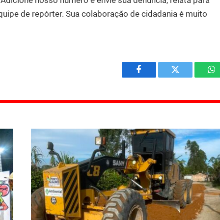
.
Adicione nosso número e envie sua denúncia, relata para
quipe de repórter. Sua colaboração de cidadania é muito
Facebook
Twitter
W