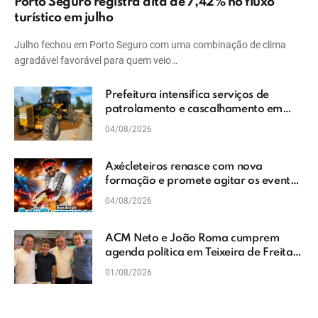
Porto Seguro registra alta de 7,42% no fluxo
turístico em julho
Julho fechou em Porto Seguro com uma combinação de clima
agradável favorável para quem veio…
Prefeitura intensifica serviços de
patrolamento e cascalhamento em
Vera Cruz
04/08/2026
Axécleteiros renasce com nova
formação e promete agitar os eventos
do Extremo Sul da Bahia
04/08/2026
ACM Neto e João Roma cumprem
agenda política em Teixeira de Freitas
e reforçam projeto para o Extremo Sul
01/08/2026
da Bahia