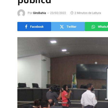
pública
Por
GiroBahia
23/02/2022
2 Minutos de Leitura
Facebook
Twitter
Whats