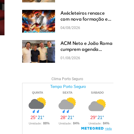
cascalhamento em Vera
Cruz
Axécleteiros renasce
com nova formação e
promete agitar os
04/08/2026
eventos do Extremo Sul
da Bahia
ACM Neto e João Roma
cumprem agenda
política em Teixeira de
01/08/2026
Freitas e reforçam
projeto para o Extremo
Sul da Bahia
Clima Porto Seguro