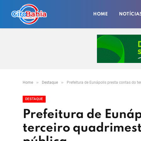
HOME
NOTÍCIA
»
»
Home
Destaque
Prefeitura de Eunápolis presta contas do t
DESTAQUE
Prefeitura de Eunáp
terceiro quadrimes