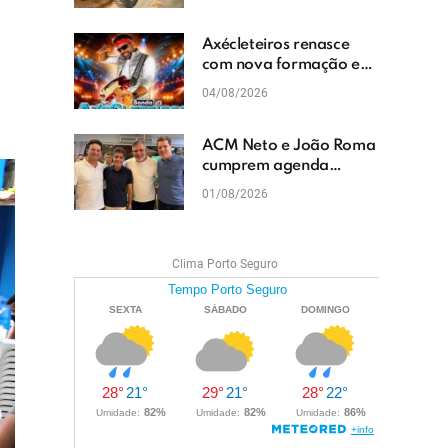
cascalhamento em Vera
Cruz
Axécleteiros renasce
com nova formação e
promete agitar os
04/08/2026
eventos do Extremo Sul
da Bahia
ACM Neto e João Roma
cumprem agenda
política em Teixeira de
01/08/2026
Freitas e reforçam
projeto para o Extremo
Sul da Bahia
Clima Porto Seguro