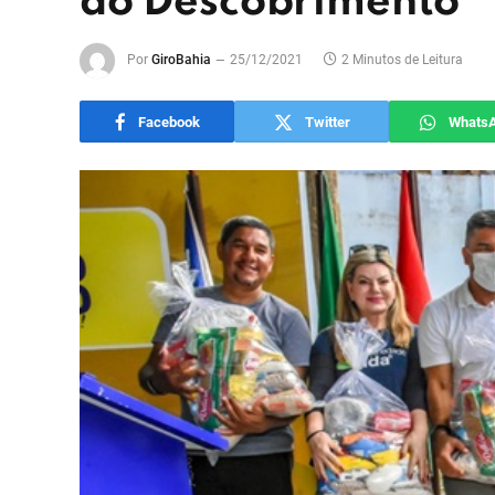
do Descobrimento
Por
GiroBahia
25/12/2021
2 Minutos de Leitura
Facebook
Twitter
Whats