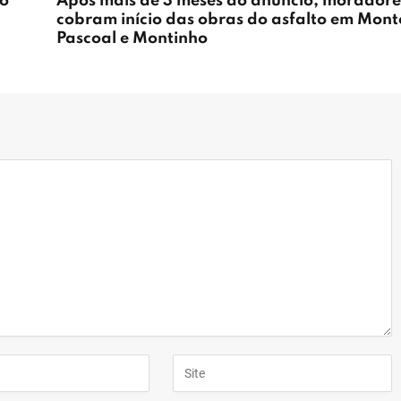
ão
Após mais de 3 meses do anúncio, moradore
cobram início das obras do asfalto em Mont
Pascoal e Montinho