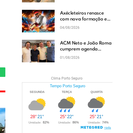
cascalhamento em Vera
Cruz
Axécleteiros renasce
com nova formação e
promete agitar os
04/08/2026
eventos do Extremo Sul
da Bahia
ACM Neto e João Roma
cumprem agenda
política em Teixeira de
01/08/2026
Freitas e reforçam
projeto para o Extremo
Sul da Bahia
hatsApp
Clima Porto Seguro