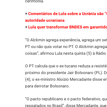
cerimônia.
+
Comentários de Lula sobre a Ucrânia são “t
autoridade ucraniana
+
Lula quer transformar BNDES em garantido
“O Alckmin agrega experiência, agrega um s
PT ou não quis votar no PT. O Alckmin agre
coisas”, afirmou Lula nesta quinta (5) à Rád
O PT calcula que o ex-tucano reduza a resis
próximo do presidente Jair Bolsonaro (PL). D
(4), o ex-ministro Aloizio Mercadante disse 
para derrotar Bolsonaro.
“O pacto republicano e o pacto federativo, q
resgatados no Brasil”, disse Mercadante, q