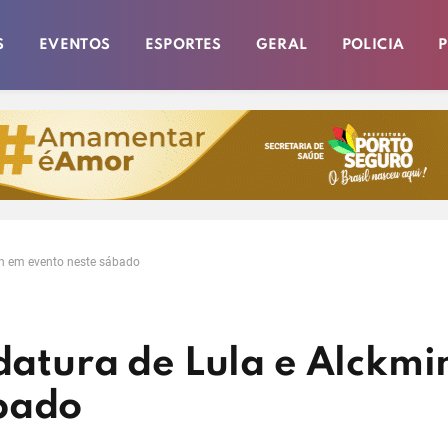
S
EVENTOS
ESPORTES
GERAL
POLICIA
P
in em evento neste sábado
idatura de Lula e Alckmi
bado