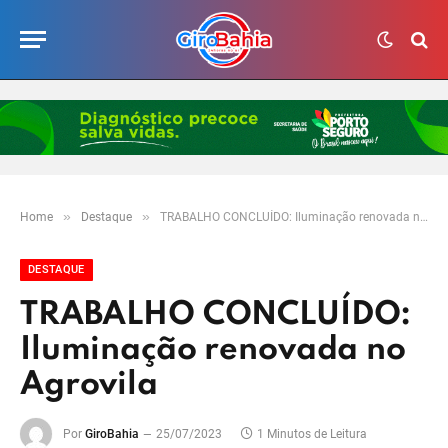
»
»
Home
Destaque
TRABALHO CONCLUÍDO: Iluminação renovada no Agrovila
DESTAQUE
TRABALHO CONCLUÍDO:
Iluminação renovada no
Agrovila
Por
GiroBahia
25/07/2023
1 Minutos de Leitura