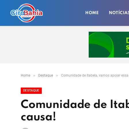
HOME
NOTÍCIA
»
»
Home
Destaque
Comunidade de Itabela, vamos apoiar essa
DESTAQUE
Comunidade de Itab
causa!