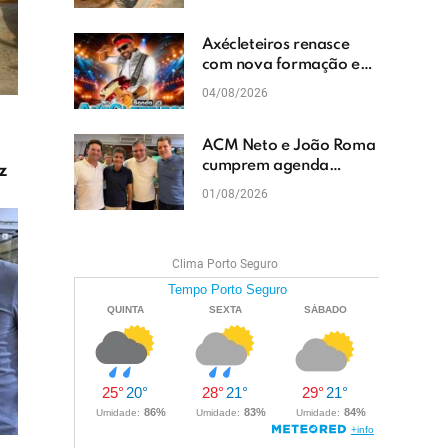
cascalhamento em Vera
Cruz
Axécleteiros renasce
com nova formação e
promete agitar os
04/08/2026
eventos do Extremo Sul
da Bahia
ACM Neto e João Roma
cumprem agenda
z
política em Teixeira de
01/08/2026
Freitas e reforçam
projeto para o Extremo
Sul da Bahia
Clima Porto Seguro