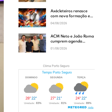
cascalhamento em Vera
Cruz
Axécleteiros renasce
com nova formação e
promete agitar os
04/08/2026
eventos do Extremo Sul
da Bahia
ACM Neto e João Roma
cumprem agenda
política em Teixeira de
01/08/2026
Freitas e reforçam
projeto para o Extremo
Sul da Bahia
Clima Porto Seguro