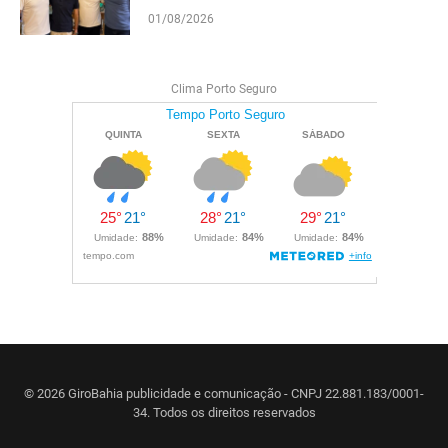
e reforçam projeto para o Extremo Sul
01/08/2026
da Bahia
Clima Porto Seguro
© 2026 GiroBahia publicidade e comunicação - CNPJ 22.881.183/0001-
34. Todos os direitos reservados