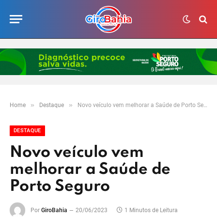
»
»
Home
Destaque
Novo veículo vem melhorar a Saúde de Porto Seguro
DESTAQUE
Novo veículo vem
melhorar a Saúde de
Porto Seguro
Por
GiroBahia
20/06/2023
1 Minutos de Leitura